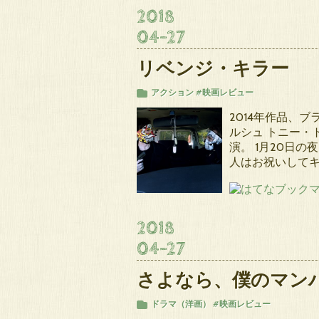
2018
04
-
27
リベンジ・キラー
アクション
#映画レビュー
2014年作品、
ルシュ トニー・
演。 1月20日
人はお祝いしてキ
2018
04
-
27
さよなら、僕のマン
ドラマ（洋画）
#映画レビュー