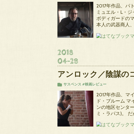
2017年作品、
ミュエル・L・ジ
ボディガードの
本人の武器商人
2018
04
-
28
アンロック／陰謀の
サスペンス
#映画レビュー
2017年作品、
ド・ブルーム マ
ンの地区センター
ミ・ラパス)。 だ