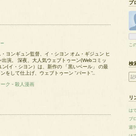
プ
ュー
こ
キム・ヨンギュン監督、イ・シヨン オム・ギジュン ヒ
ン出演。 深夜、大人気ウェブトゥーン(Webコミッ
検
ユン(イ・シヨン）は、新作の 「黒いベール」 の最
ンをして仕上げ、ウェブトゥーン ”パート”…
リ
は
ブ
週
はて