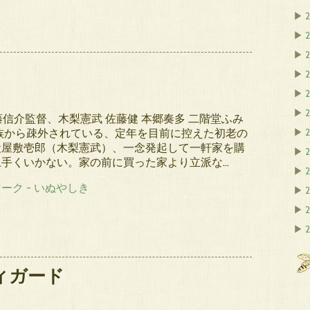
▶
▶
2
▶
▶
▶
▶
2
佐藤信介監督、木梨憲武 佐藤健 本郷奏多 二階堂ふみ
族から疎外されている、定年を目前に控えた初老の
▶
犬屋敷壱郎（木梨憲武）、一念発起して一軒家を購
▶
上手くいかない。家の前に買った家より立派な…
▶
▶
2
▶
2
▶
2
ィガード