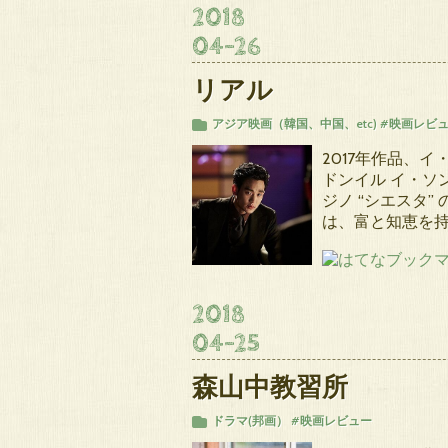
2018
04
-
26
リアル
アジア映画（韓国、中国、etc)
#映画レビ
2017年作品、
ドンイル イ・ソ
ジノ “シエスタ
は、富と知恵を持
2018
04
-
25
森山中教習所
ドラマ(邦画）
#映画レビュー