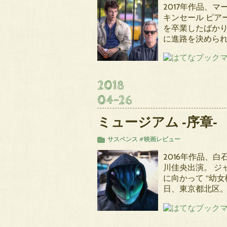
2017年作品、
キンセール ピア
を卒業したばか
に進路を決めら
2018
04
-
26
ミュージアム ‐序章‐
サスペンス
#映画レビュー
2016年作品、白
川佳央出演。 ジ
に向かって “幼女
日、東京都北区。