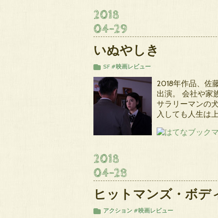
2018
04
-
29
いぬやしき
SF
#映画レビュー
2018年作品、
出演。 会社や家
サラリーマンの
入しても人生は
2018
04
-
28
ヒットマンズ・ボデ
アクション
#映画レビュー