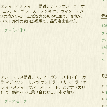
エニェディ・イルディコー監督、アレクサンドラ・ボ
・モルチャーニ レーカ・テンキ エルヴィン・ナジ
最
2頭の鹿がいる。 立派な角のある牡鹿と、雌鹿が。
ダペスト郊外の食肉処理場で、品質審査官の欠…
都市
ラ
ポ
都市
ス
ム
月
ライアン・スミス監督、スティーヴン・ストレイト カ
ラ マディソン・リンツ サンドラ・エリス・ラファ
▶
レディ（スティーヴン・ストレイト）とアナ（カロ
）は、偶然バスに乗り合わせる。 本が落ち…
▶
▶
▶