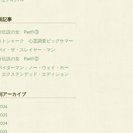
新記事
伝説の女 Part1 ③
ストシャーク 心霊調査ビッグサマー
パイ・ザ・スレイヤー・マン
伝説の女 Part1 ②
パイダーマン：ノー・ウェイ・ホー
 エクステンデッド・エディション
別アーカイブ
2026
2025
2024
2023