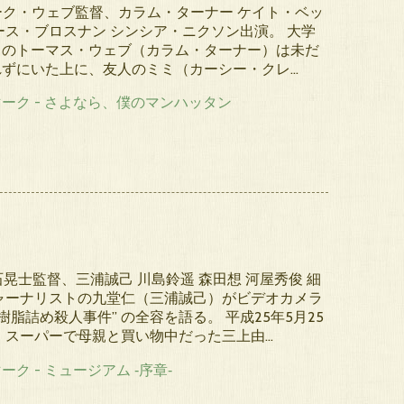
マーク・ウェブ監督、カラム・ターナー ケイト・ベッ
ース・ブロスナン シンシア・ニクソン出演。 大学
りのトーマス・ウェブ（カラム・ターナー）は未だ
れずにいた上に、友人のミミ（カーシー・クレ…
石晃士監督、三浦誠己 川島鈴遥 森田想 河屋秀俊 細
ャーナリストの九堂仁（三浦誠己）がビデオカメラ
樹脂詰め殺人事件” の全容を語る。 平成25年5月25
 スーパーで母親と買い物中だった三上由…