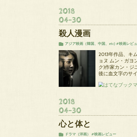
2018
04
-
30
殺人漫画
アジア映画（韓国、中国、etc)
#映画レビ
2013年作品、
ョヌ ムン・ガヨ
ク)作家カン・ジ
後に血文字のサイ
2018
04
-
30
心と体と
ドラマ（洋画）
#映画レビュー