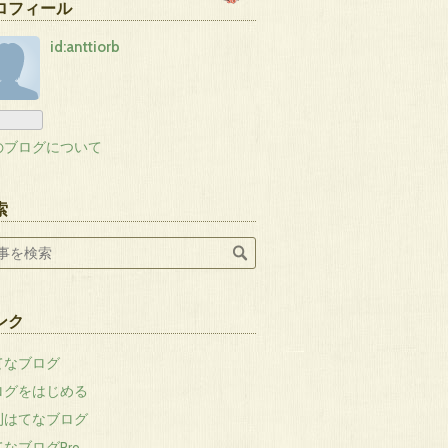
ロフィール
id:anttiorb
のブログについて
索
ンク
てなブログ
ログをはじめる
刊はてなブログ
なブログPro